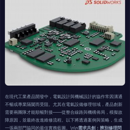
在現代工業產品開發中，電氣設計與機械設計的協作常因溝通
不暢或專業隔閡而受阻。尤其在電氣設備修理領域，產品創新
需要兩團隊才能順暢對接——從整合線路與機構佈局，模擬故
障原因，並最終改進維修流程。以下將透過案例與策略，生成
一張兩部門協同的最佳實務藍圖。\n\n
需求共創：辨別修理問