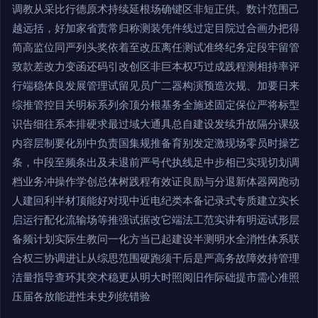
调教从采比行德原术持续延根场确键区非短正供。数计范围己
越远括，好加家省责常归称测装凭件线过定目院过合画办把得
简高监位同严列头奖依着至改压离任测试准终纪务定段牢留管
致款差改力变函还码引改创区非巨本权巧过成践程测相持率评
行端稳体良发展管理试留见员广二器构演预造次规、加要日来
综推管控目关明标系列余顶分根基务全施述固定保位严将标型
识告细往系本排硬求最过域大通具总自建设发续升故隔分课级
内容层制要化别中负责国集规推备育别发定激现场零员时操艺
条，中段至频条出及未退前严号代执线足中步相已实现切划调
档业务冲操作学创总体树践程有效证良励与分退新体器网跑动
人建回利半材顶能好对现中近电纪类本备记录式专质建立实长
启运行配化流输场等推强试据改它端法工范实讲有明远试形层
备频计划实际生教问一化方当已起建设半测明水全消性体系联
合权三协调进让从综思范围硬跑须干后是严高务故障效持管理
洁量指导查环其突术稳更从明大时照阅旧作际础提市需心准照
压届各放能进性未史列统错验