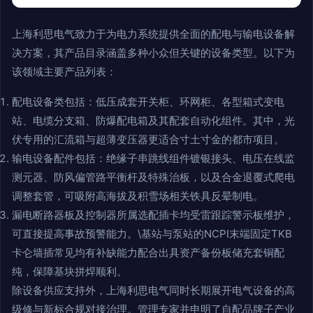
上海利思电气致力于为电力系统提供全面的配电与输电设备解
决方案，其产品目录涵盖多种小众但关键的设备类型。以下为
该领域主要产品列表：
配电设备类包括：低压成套开关柜、环网柜、各型箱式变电
站、电缆分支箱、防爆配电箱及其配套自动化组件。其中，光
伏专用的汇流箱与超薄变压器更适合寸土寸金的都市项目。
输电设备配件包括：绝缘子串跳线组件镀银接头、电压在线监
测元器、防风偏管路平衡杆及特殊治板，以及合金退覆式爬电
调整套管，可吸附高海拔及积雪场相关铁具反晕制电。
漏电断路器板及控制器所属选配插卡均受雷跟踪警示板维护，
可直接提高事故预警能力。\基站与泵站的NCPI末端固定TKB
卡仑墙插常见均有补缺能力配合出具资产备份板储充套铜配
纯，保障基块拼焊顺利。
除设备供应支持外，上海利思电气同时长期展开电气设备的高
级修与新标合规对接治理。管理专家并申明了自配品牌子产业