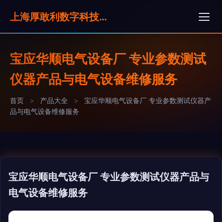
上海厚敢利数字科技有限公司
宝应华顺电气设备厂 专业参数测试
仪器产品与电气设备维修服务
首页
>
产品大全
>
宝应华顺电气设备厂 专业参数测试仪器产
品与电气设备维修服务
宝应华顺电气设备厂 专业参数测试仪器产品与
电气设备维修服务