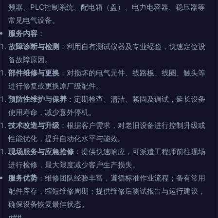
频器、PLC控制系统、配电箱（盘）、电力电容器、稳压器等
常见电气设备。
服务内容
：
故障诊断与检测
：利用自有测试仪器及专业经验，快速定位设
备故障原因。
部件维修与更换
：对损坏的电气元件、线路板、线圈、触头等
进行修复或更换原厂级配件。
预防性维护与保养
：定期检查、清洁、紧固及调试，延长设备
使用寿命，减少意外停机。
技术改造与升级
：根据客户需求，对老旧设备进行控制升级或
性能优化，提升自动化水平与能效。
现场服务与应急抢修
：提供快速响应，可派遣工程师前往现场
进行检修，最大限度减少客户生产损失。
服务优势
：维修团队经验丰富，遵循标准作业流程；备有常用
配件库存，缩短维修周期；提供维修后测试报告与运行建议，
确保设备恢复最佳状态。
###