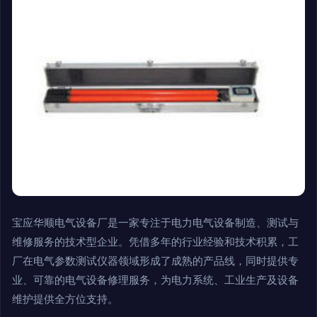
宝应华顺电气设备厂是一家专注于电力电气设备制造、测试与
维修服务的技术型企业。凭借多年的行业经验和技术积累，工
厂在电气参数测试仪器领域形成了成熟的产品线，同时提供专
业、可靠的电气设备修理服务，为电力系统、工业生产及设备
维护提供全方位支持。