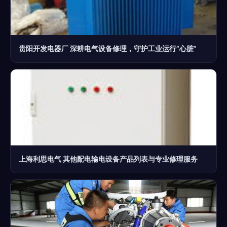
贵阳开发电器厂 深耕电气设备修理，守护工业运行“心脏”
上海利思电气 其他配电输电设备产品列表与专业修理服务